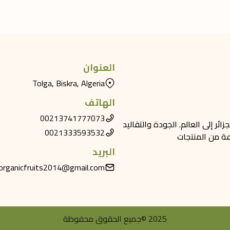
العنوان
Tolga, Biskra, Algeria
الهاتف
00213741777073
ئر إلى العالم. الجودة والتقاليد
0021333593532
البريد
organicfruits2014@gmail.com
© 2025
جميع الحقوق محفوظة